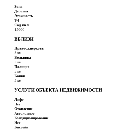
Зона
Деревня
Этажность
T-1
Сад кв.м
15000
ВБЛИЗИ
Правосл.церковь
5 км
Больница
5 км
Полиция
5 км
Банки
5 км
УСЛУГИ ОБЪЕКТА НЕДВИЖИМОСТИ
Лифт
Нет
Отопление
Автономное
Кондиционирование
Нет
Бассейн