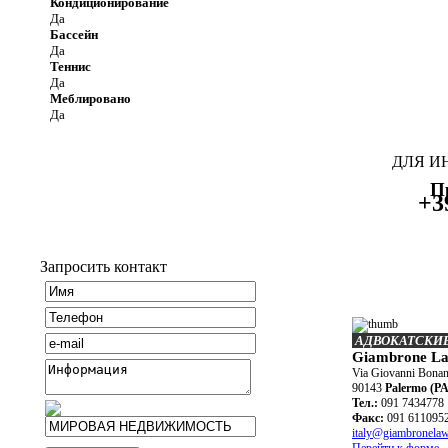
Кондиционирование
Да
Бассейн
Да
Теннис
Да
Меблировано
Да
ДЛЯ И
П
+3
Запросить контакт
АДВОКАТСКИ
Giambrone La
Via Giovanni Bonan
90143
Palermo (PA
Teл.:
091 7434778
Факс:
091 611095
italy@giambronela