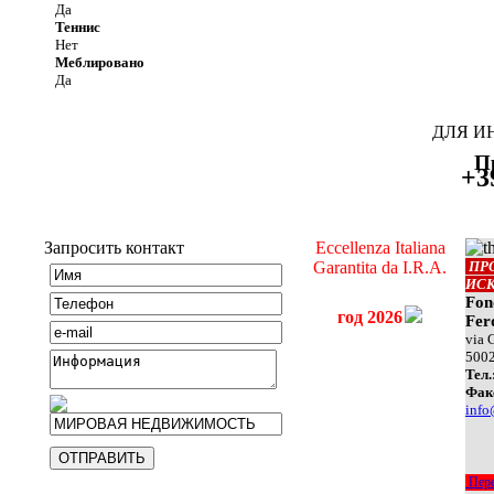
Да
Теннис
Нет
Меблировано
Да
ДЛЯ И
П
+3
Запросить контакт
Eccellenza Italiana
Garantita da I.R.A.
ПР
ИС
Fon
год 2026
Fer
via 
500
Teл.
Фак
info
Пере