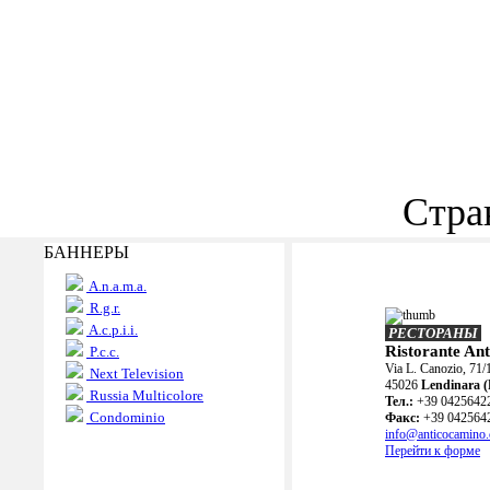
Стра
БАННЕРЫ
A.n.a.m.a.
R.g.r.
A.c.p.i.i.
РЕСТОРАНЫ
Ristorante An
P.c.c.
Via L. Canozio, 71/
Next Television
45026
Lendinara 
Russia Multicolore
Teл.:
+39 0425642
Condominio
Факс:
+39 042564
info@anticocamino
Перейти к форме