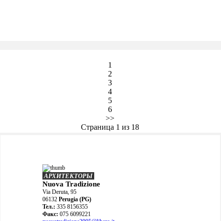
1
2
3
4
5
6
>>
Страница 1 из 18
АРХИТЕКТОРЫ
Nuova Tradizione
Via Deruta, 95
06132
Perugia (PG)
Teл.:
335 8156355
Факс:
075 6099221