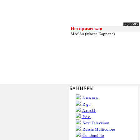
код.5585
Историческая
MASSA (Масса Каррара)
БАННЕРЫ
A.n.a.m.a.
R.g.r.
A.c.p.i.i.
P.c.c.
Next Television
Russia Multicolore
Condominio