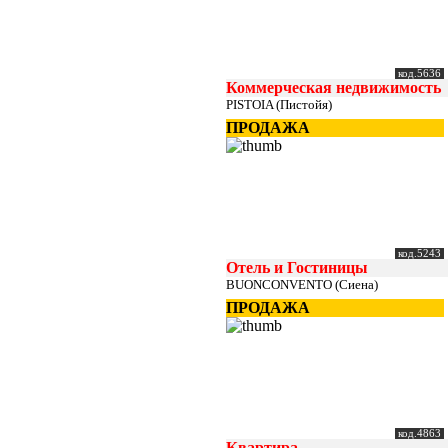
код.5636
Коммерческая недвижимость
PISTOIA (Пистойя)
ПРОДАЖА
код.5243
Отель и Гостиницы
BUONCONVENTO (Сиена)
ПРОДАЖА
код.4863
Квартира