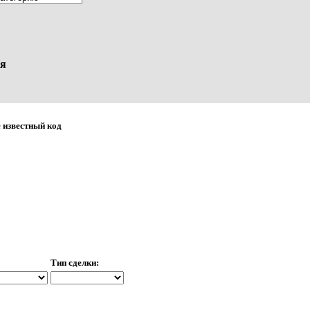
я
 известный код
Тип сделки: