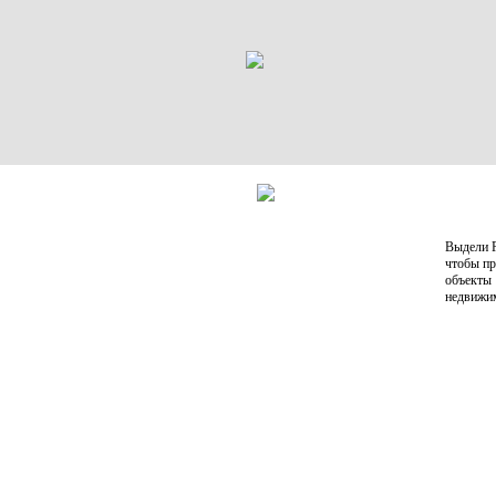
Выдели Р
чтобы пр
объекты
недвижи