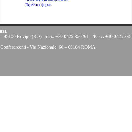
nuovatradizione2005@libero.it
Перейти к форме
ены.
 - 45100 Rovigo (RO) - тел.: +39 0425 360261 - Факс: +39 0425 3454
nfesercenti - Via Nazionale, 60 – 00184 ROMA