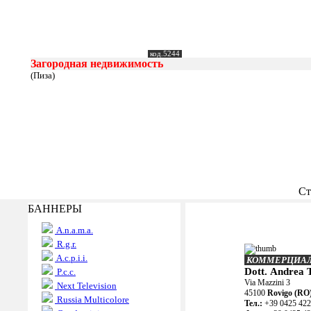
код.5244
Загородная недвижимость
(Пиза)
Ст
БАННЕРЫ
A.n.a.m.a.
R.g.r.
A.c.p.i.i.
КОММЕРЦИА
Dott. Andrea 
P.c.c.
Via Mazzini 3
Next Television
45100
Rovigo (RO
Russia Multicolore
Teл.:
+39 0425 42