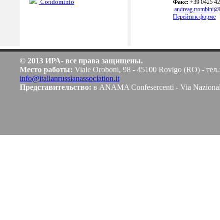
Condominio
Факс:
+39 0425 4
andreag.trombini@li
Перейти к форме
© 2013 ИРА- все права защищены.
Место работы:
Viale Oroboni, 98 - 45100 Rovigo (RO) - тел.
info@italianrussianassociation.it
Представительство:
в ANAMA Confesercenti - Via Naziona