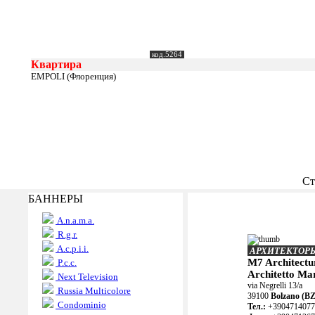
код.5264
Квартира
EMPOLI (Флоренция)
Ст
БАННЕРЫ
A.n.a.m.a.
R.g.r.
A.c.p.i.i.
АРХИТЕКТОР
M7 Architectu
P.c.c.
Architetto Ma
Next Television
via Negrelli 13/a
Russia Multicolore
39100
Bolzano (BZ
Condominio
Teл.:
+3904714077