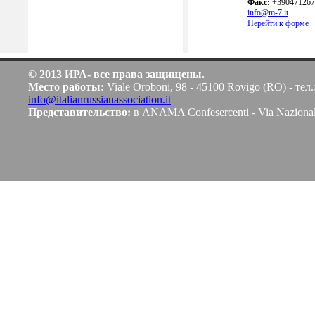
Факс:
+390471267
info@m-7.it
Перейти к форме
© 2013 ИРА- все права защищены.
Место работы:
Viale Oroboni, 98 - 45100 Rovigo (RO) - тел.
info@italianrussianassociation.it
Представительство:
в ANAMA Confesercenti - Via Naziona