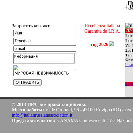
П
+3
Запросить контакт
Eccellenza Italiana
Garantita da I.R.A.
ПР
Luc
Luca
год 2026
Via 
250
Teл.
Фак
luca
Пере
© 2013 ИРА- все права защищены.
Место работы:
Viale Oroboni, 98 - 45100 Rovigo (RO) - тел.
info@italianrussianassociation.it
Представительство:
в ANAMA Confesercenti - Via Naziona