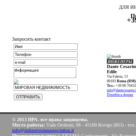
ДЛЯ И
П
+3
Запросить контакт
ИНЖЕНЕРЫ
Dante Cesarini
Edile
Via Faleria, 13
00183
Roma (RM)
Teл.:
+39 06 7045
info@dantecesarini.i
Перейти к форме
© 2013 ИРА- все права защищены.
Место работы:
Viale Oroboni, 98 - 45100 Rovigo (RO) - тел.
info@italianrussianassociation.it
Представительство:
в ANAMA Confesercenti - Via Naziona