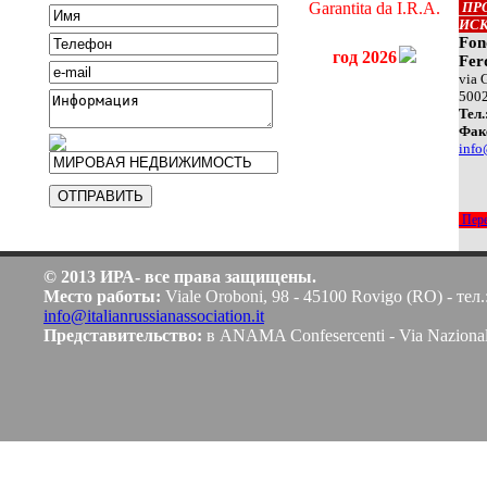
Garantita da I.R.A.
ПР
ИС
Fon
год 2026
Fer
via 
500
Teл.
Фак
info
Пере
© 2013 ИРА- все права защищены.
Место работы:
Viale Oroboni, 98 - 45100 Rovigo (RO) - тел.
info@italianrussianassociation.it
Представительство:
в ANAMA Confesercenti - Via Naziona