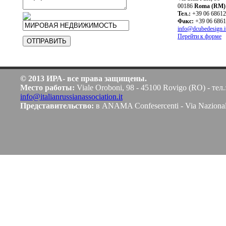
00186
Roma (RM)
Teл.:
+39 06 6861
Факс:
+39 06 686
info@dcubedesign.i
Перейти к форме
© 2013 ИРА- все права защищены.
Место работы:
Viale Oroboni, 98 - 45100 Rovigo (RO) - тел.
info@italianrussianassociation.it
Представительство:
в ANAMA Confesercenti - Via Naziona